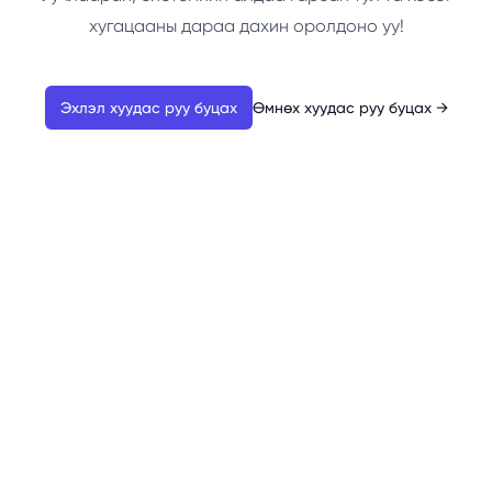
хугацааны дараа дахин оролдоно уу!
Эхлэл хуудас руу буцах
Өмнөх хуудас руу буцах
→