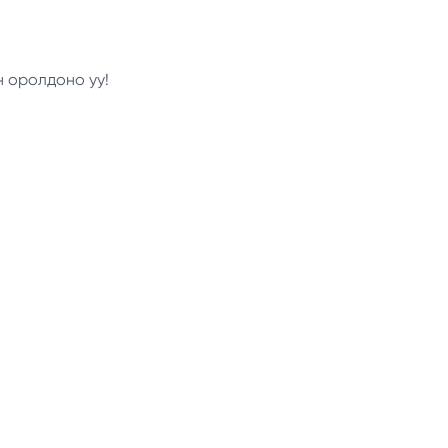
н оролдоно уу!