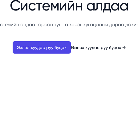
Системийн алдаа
стемийн алдаа гарсан тул та хэсэг хугацааны дараа дахи
Эхлэл хуудас руу буцах
Өмнөх хуудас руу буцах
→