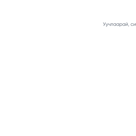
Уучлаарай, си