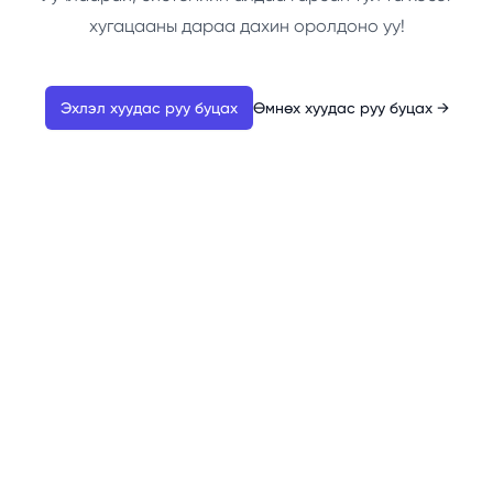
хугацааны дараа дахин оролдоно уу!
Эхлэл хуудас руу буцах
Өмнөх хуудас руу буцах
→