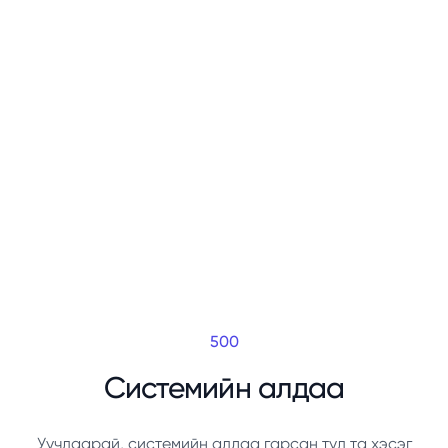
500
Системийн алдаа
Уучлаарай, системийн алдаа гарсан тул та хэсэг