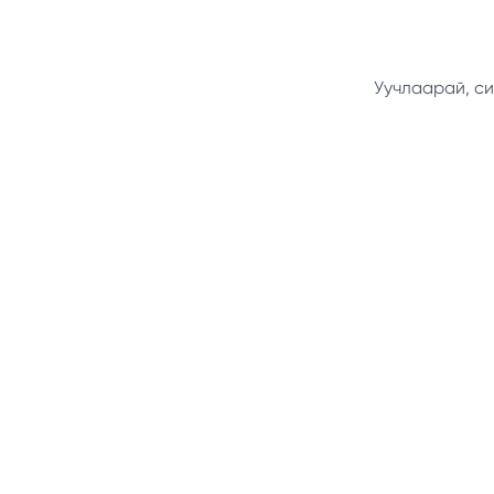
Уучлаарай, си