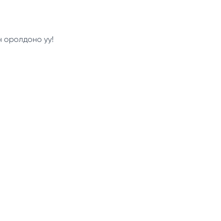
н оролдоно уу!