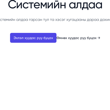
Системийн алдаа
стемийн алдаа гарсан тул та хэсэг хугацааны дараа дахи
Эхлэл хуудас руу буцах
Өмнөх хуудас руу буцах
→