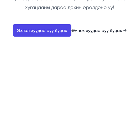
хугацааны дараа дахин оролдоно уу!
Эхлэл хуудас руу буцах
Өмнөх хуудас руу буцах
→