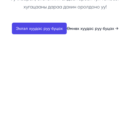
хугацааны дараа дахин оролдоно уу!
Эхлэл хуудас руу буцах
Өмнөх хуудас руу буцах
→