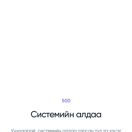
500
Системийн алдаа
Уучлаарай, системийн алдаа гарсан тул та хэсэг