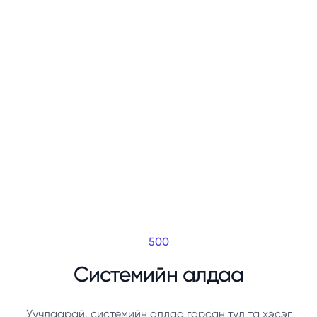
500
Системийн алдаа
Уучлаарай, системийн алдаа гарсан тул та хэсэг