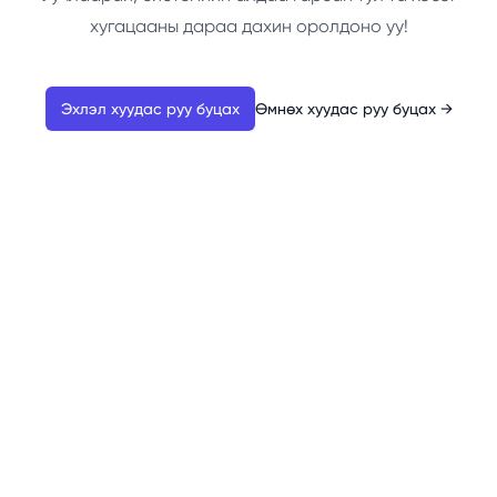
хугацааны дараа дахин оролдоно уу!
Эхлэл хуудас руу буцах
Өмнөх хуудас руу буцах
→