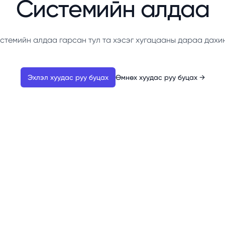
Системийн алдаа
стемийн алдаа гарсан тул та хэсэг хугацааны дараа дахи
Эхлэл хуудас руу буцах
Өмнөх хуудас руу буцах
→