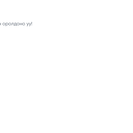
н оролдоно уу!