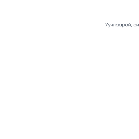
Уучлаарай, си