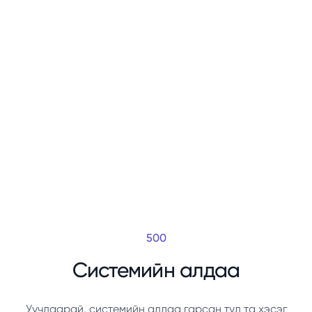
500
Системийн алдаа
Уучлаарай, системийн алдаа гарсан тул та хэсэг