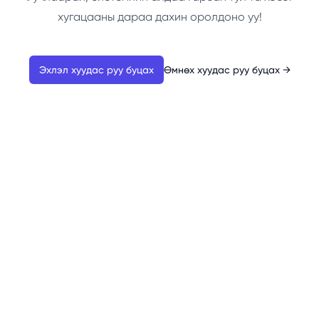
хугацааны дараа дахин оролдоно уу!
Эхлэл хуудас руу буцах
Өмнөх хуудас руу буцах
→