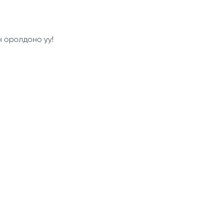
н оролдоно уу!