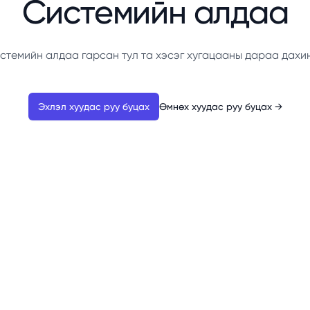
Системийн алдаа
стемийн алдаа гарсан тул та хэсэг хугацааны дараа дахи
Эхлэл хуудас руу буцах
Өмнөх хуудас руу буцах
→