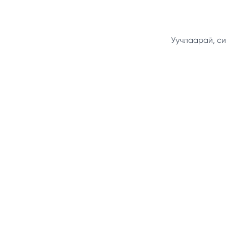
Уучлаарай, си