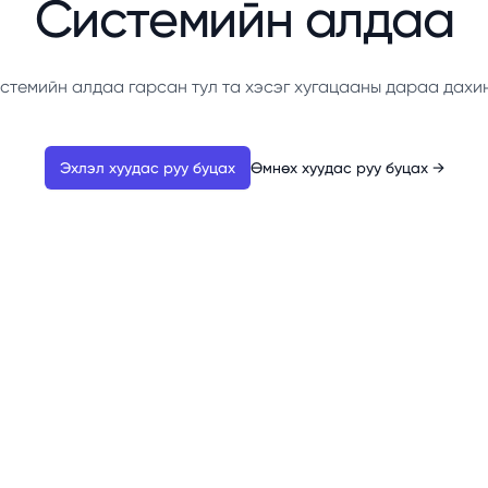
Системийн алдаа
стемийн алдаа гарсан тул та хэсэг хугацааны дараа дахи
Эхлэл хуудас руу буцах
Өмнөх хуудас руу буцах
→