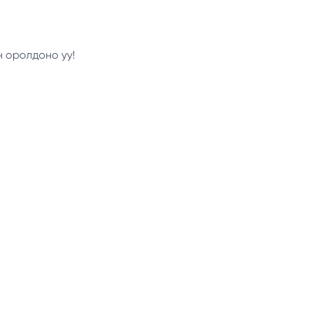
н оролдоно уу!