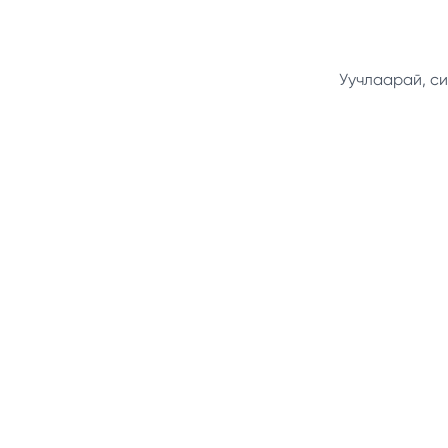
Уучлаарай, си