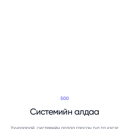
500
Системийн алдаа
Уучлаарай, системийн алдаа гарсан тул та хэсэг