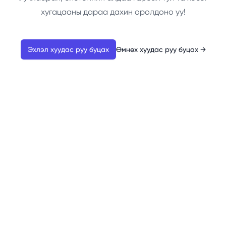
хугацааны дараа дахин оролдоно уу!
Эхлэл хуудас руу буцах
Өмнөх хуудас руу буцах
→